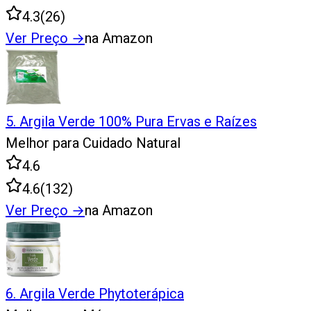
4.3
(
26
)
Ver Preço
→
na Amazon
5
.
Argila Verde 100% Pura Ervas e Raízes
Melhor para Cuidado Natural
4.6
4.6
(
132
)
Ver Preço
→
na Amazon
6
.
Argila Verde Phytoterápica