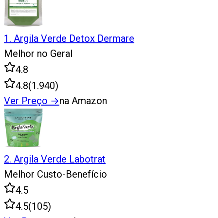
1
.
Argila Verde Detox Dermare
Melhor no Geral
4.8
4.8
(
1.940
)
Ver Preço
→
na Amazon
2
.
Argila Verde Labotrat
Melhor Custo-Benefício
4.5
4.5
(
105
)