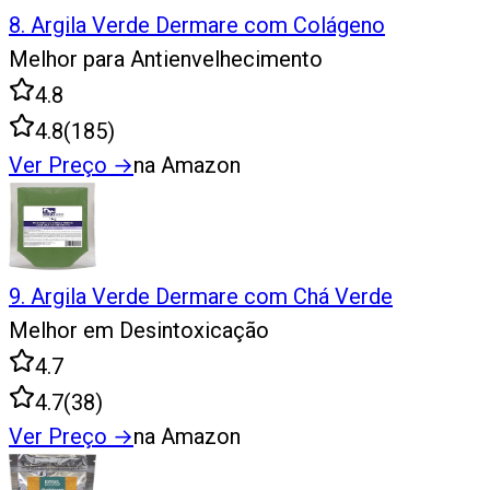
8
.
Argila Verde Dermare com Colágeno
Melhor para Antienvelhecimento
4.8
4.8
(
185
)
Ver Preço
→
na Amazon
9
.
Argila Verde Dermare com Chá Verde
Melhor em Desintoxicação
4.7
4.7
(
38
)
Ver Preço
→
na Amazon