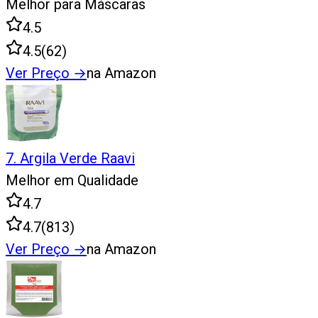
Melhor para Máscaras
4.5
4.5
(
62
)
Ver Preço
→
na Amazon
7
.
Argila Verde Raavi
Melhor em Qualidade
4.7
4.7
(
813
)
Ver Preço
→
na Amazon