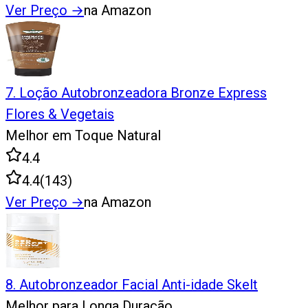
Ver Preço
→
na Amazon
7
.
Loção Autobronzeadora Bronze Express
Flores & Vegetais
Melhor em Toque Natural
4.4
4.4
(
143
)
Ver Preço
→
na Amazon
8
.
Autobronzeador Facial Anti-idade Skelt
Melhor para Longa Duração