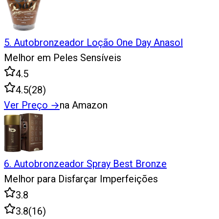
5
.
Autobronzeador Loção One Day Anasol
Melhor em Peles Sensíveis
4.5
4.5
(
28
)
Ver Preço
→
na Amazon
6
.
Autobronzeador Spray Best Bronze
Melhor para Disfarçar Imperfeições
3.8
3.8
(
16
)