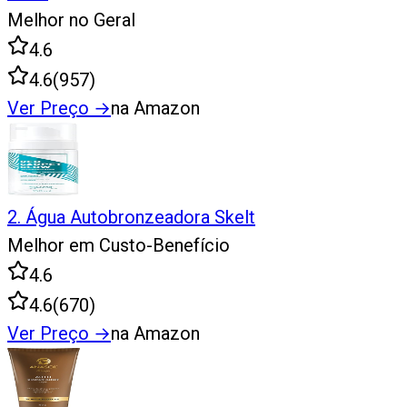
Melhor no Geral
4.6
4.6
(
957
)
Ver Preço
→
na Amazon
2
.
Água Autobronzeadora Skelt
Melhor em Custo-Benefício
4.6
4.6
(
670
)
Ver Preço
→
na Amazon