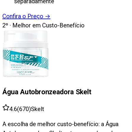
separadamente
Confira o Preço
→
2
º ·
Melhor em Custo-Benefício
Água Autobronzeadora Skelt
4.6
(
670
)
Skelt
A escolha de melhor custo-benefício: a Água