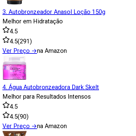
3
.
Autobronzeador Anasol Loção 150g
Melhor em Hidratação
4.5
4.5
(
291
)
Ver Preço
→
na Amazon
4
.
Água Autobronzeadora Dark Skelt
Melhor para Resultados Intensos
4.5
4.5
(
90
)
Ver Preço
→
na Amazon