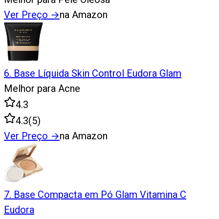
Ver Preço
→
na Amazon
6
.
Base Líquida Skin Control Eudora Glam
Melhor para Acne
4.3
4.3
(
5
)
Ver Preço
→
na Amazon
7
.
Base Compacta em Pó Glam Vitamina C
Eudora