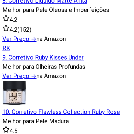
8
.
Corretivo Líquido Matte Anita
Melhor para Pele Oleosa e Imperfeições
4.2
4.2
(
152
)
Ver Preço
→
na Amazon
RK
9
.
Corretivo Ruby Kisses Under
Melhor para Olheiras Profundas
Ver Preço
→
na Amazon
10
.
Corretivo Flawless Collection Ruby Rose
Melhor para Pele Madura
4.5