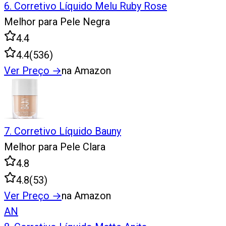
6
.
Corretivo Líquido Melu Ruby Rose
Melhor para Pele Negra
4.4
4.4
(
536
)
Ver Preço
→
na Amazon
7
.
Corretivo Líquido Bauny
Melhor para Pele Clara
4.8
4.8
(
53
)
Ver Preço
→
na Amazon
AN