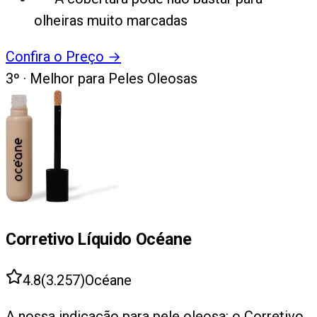
olheiras muito marcadas
Confira o Preço
→
3
º ·
Melhor para Peles Oleosas
Corretivo Líquido Océane
4.8
(
3.257
)
Océane
A nossa indicação para pele oleosa: o Corretivo