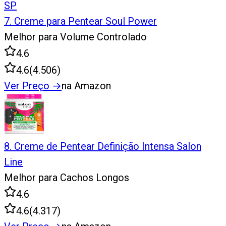
SP
7
.
Creme para Pentear Soul Power
Melhor para Volume Controlado
4.6
4.6
(
4.506
)
Ver Preço
→
na Amazon
8
.
Creme de Pentear Definição Intensa Salon
Line
Melhor para Cachos Longos
4.6
4.6
(
4.317
)