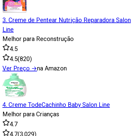
3
.
Creme de Pentear Nutrição Reparadora Salon
Line
Melhor para Reconstrução
4.5
4.5
(
820
)
Ver Preço
→
na Amazon
4
.
Creme TodeCachinho Baby Salon Line
Melhor para Crianças
4.7
4.7
(
3.029
)