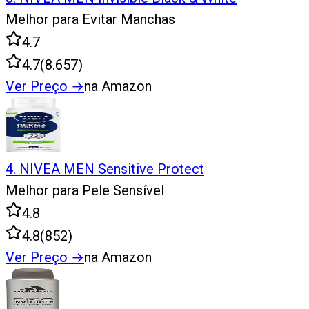
Melhor para Evitar Manchas
4.7
4.7
(
8.657
)
Ver Preço
→
na Amazon
4
.
NIVEA MEN Sensitive Protect
Melhor para Pele Sensível
4.8
4.8
(
852
)
Ver Preço
→
na Amazon