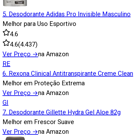
5
.
Desodorante Adidas Pro Invisible Masculino
Melhor para Uso Esportivo
4.6
4.6
(
4.437
)
Ver Preço
→
na Amazon
RE
6
.
Rexona Clinical Antitranspirante Creme Clean
Melhor em Proteção Extrema
Ver Preço
→
na Amazon
GI
7
.
Desodorante Gillette Hydra Gel Aloe 82g
Melhor em Frescor Suave
Ver Preço
→
na Amazon