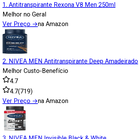
1
.
Antitranspirante Rexona V8 Men 250ml
Melhor no Geral
Ver Preço
→
na Amazon
2
.
NIVEA MEN Antitranspirante Deep Amadeirado
Melhor Custo-Benefício
4.7
4.7
(
719
)
Ver Preço
→
na Amazon
3
.
NIVEA MEN Invisible Black & White