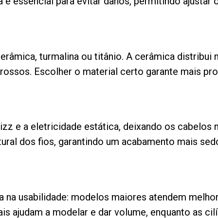
 é essencial para evitar danos, permitindo ajustar
âmica, turmalina ou titânio. A cerâmica distribui me
ossos. Escolher o material certo garante mais prot
rizz e a eletricidade estática, deixando os cabelo
ural dos fios, garantindo um acabamento mais sed
a na usabilidade: modelos maiores atendem melho
is ajudam a modelar e dar volume, enquanto as cilí