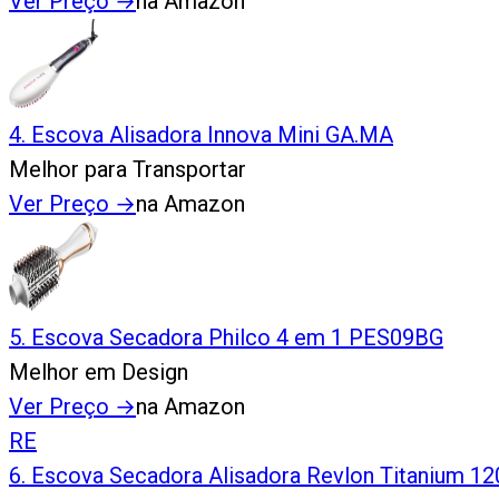
Ver Preço
→
na Amazon
4
.
Escova Alisadora Innova Mini GA.MA
Melhor para Transportar
Ver Preço
→
na Amazon
5
.
Escova Secadora Philco 4 em 1 PES09BG
Melhor em Design
Ver Preço
→
na Amazon
RE
6
.
Escova Secadora Alisadora Revlon Titanium 1