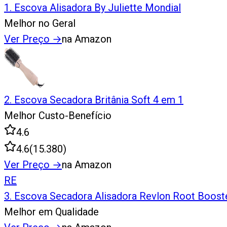
1
.
Escova Alisadora By Juliette Mondial
Melhor no Geral
Ver Preço
→
na Amazon
2
.
Escova Secadora Britânia Soft 4 em 1
Melhor Custo-Benefício
4.6
4.6
(
15.380
)
Ver Preço
→
na Amazon
RE
3
.
Escova Secadora Alisadora Revlon Root Boost
Melhor em Qualidade