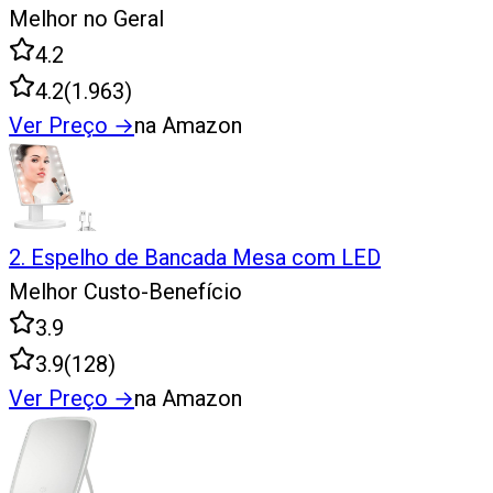
Melhor no Geral
4.2
4.2
(
1.963
)
Ver Preço
→
na Amazon
2
.
Espelho de Bancada Mesa com LED
Melhor Custo-Benefício
3.9
3.9
(
128
)
Ver Preço
→
na Amazon