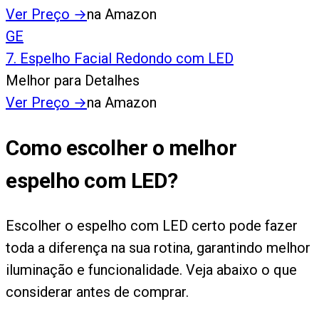
Ver Preço
→
na Amazon
GE
7
.
Espelho Facial Redondo com LED
Melhor para Detalhes
Ver Preço
→
na Amazon
Como escolher o melhor
espelho com LED?
Escolher o espelho com LED certo pode fazer
toda a diferença na sua rotina, garantindo melhor
iluminação e funcionalidade. Veja abaixo o que
considerar antes de comprar.