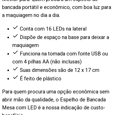
bancada portátil e econômico, com boa luz para
a maquiagem no dia a dia.
Conta com 16 LEDs na lateral
Dispõe de espaço na base para deixar a
maquiagem
Funciona na tomada com fonte USB ou
com 4 pilhas AA (não inclusas)
Suas dimensões são de 12 x 17 cm
É feito de plástico
Para quem procura uma opção econômica sem
abrir mão da qualidade, o Espelho de Bancada
Mesa com LED é a nossa indicação de custo-