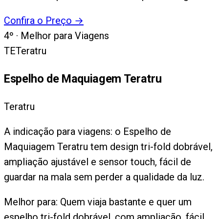
Confira o Preço
→
4
º ·
Melhor para Viagens
TE
Teratru
Espelho de Maquiagem Teratru
Teratru
A indicação para viagens: o Espelho de
Maquiagem Teratru tem design tri-fold dobrável,
ampliação ajustável e sensor touch, fácil de
guardar na mala sem perder a qualidade da luz.
Melhor para:
Quem viaja bastante e quer um
espelho tri-fold dobrável, com ampliação, fácil