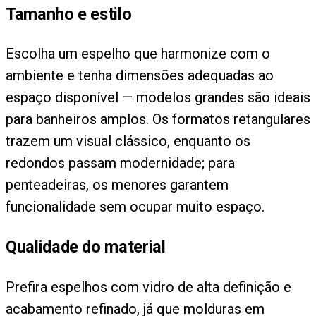
Tamanho e estilo
Escolha um espelho que harmonize com o
ambiente e tenha dimensões adequadas ao
espaço disponível — modelos grandes são ideais
para banheiros amplos. Os formatos retangulares
trazem um visual clássico, enquanto os
redondos passam modernidade; para
penteadeiras, os menores garantem
funcionalidade sem ocupar muito espaço.
Qualidade do material
Prefira espelhos com vidro de alta definição e
acabamento refinado, já que molduras em