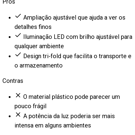
Prós
Ampliação ajustável que ajuda a ver os
detalhes finos
Iluminação LED com brilho ajustável para
qualquer ambiente
Design tri-fold que facilita o transporte e
o armazenamento
Contras
O material plástico pode parecer um
pouco frágil
A potência da luz poderia ser mais
intensa em alguns ambientes