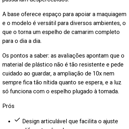
A base oferece espaço para apoiar a maquiagem
e o modelo é versátil para diversos ambientes, o
que o torna um espelho de camarim completo
para o dia a dia.
Os pontos a saber: as avaliações apontam que o
material de plástico não é tão resistente e pede
cuidado ao guardar, a ampliação de 10x nem
sempre fica tão nítida quanto se espera, e a luz
só funciona com o espelho plugado à tomada.
Prós
Design articulável que facilita o ajuste