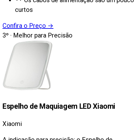
Os cabos de alimentação são um pouco
curtos
Confira o Preço
→
3
º ·
Melhor para Precisão
Espelho de Maquiagem LED Xiaomi
Xiaomi
A indicação para precisão: o Espelho de