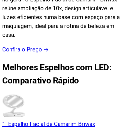
reúne ampliação de 10x, design articulável e
luzes eficientes numa base com espaço para a
maquiagem, ideal para a rotina de beleza em
casa.
Confira o Preço
→
Melhores Espelhos com LED
:
Comparativo Rápido
1
.
Espelho Facial de Camarim Briwax