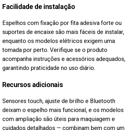
Facilidade de instalação
Espelhos com fixação por fita adesiva forte ou
suportes de encaixe são mais fáceis de instalar,
enquanto os modelos elétricos exigem uma
tomada por perto. Verifique se o produto
acompanha instruções e acessórios adequados,
garantindo praticidade no uso diário.
Recursos adicionais
Sensores touch, ajuste de brilho e Bluetooth
deixam o espelho mais funcional, e os modelos
com ampliação são úteis para maquiagem e
cuidados detalhados — combinam bem com um