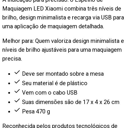
Maquiagem LED Xiaomi combina três níveis de
brilho, design minimalista e recarga via USB para
uma aplicação de maquiagem detalhada.
Melhor para:
Quem valoriza design minimalista e
níveis de brilho ajustáveis para uma maquiagem
precisa.
Deve ser montado sobre a mesa
Seu material é de plástico
Vem com o cabo USB
Suas dimensões são de 17 x 4 x 26 cm
Pesa 470 g
Reconhecida pelos produtos tecnológicos de