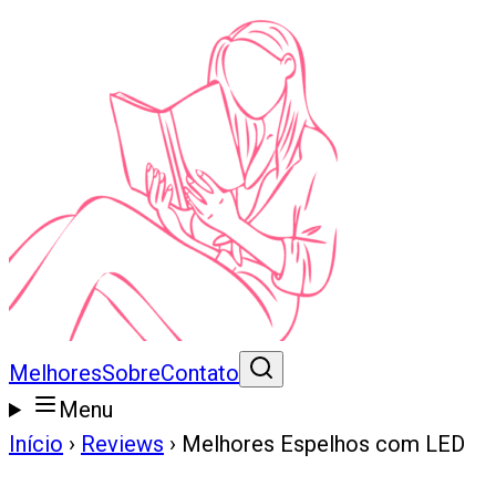
Melhores
Sobre
Contato
Menu
Início
›
Reviews
›
Melhores Espelhos com LED