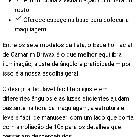
Proporciona a visualização completa do
rosto
Oferece espaço na base para colocar a
maquiagem
Entre os sete modelos da lista, o Espelho Facial
de Camarim Briwax é o que melhor equilibra
iluminação, ajuste de ângulo e praticidade — por
isso é a nossa escolha geral.
O design articulável facilita o ajuste em
diferentes ângulos e as luzes eficientes ajudam
bastante na hora da maquiagem; a estrutura é
leve e fácil de manusear, com um lado que conta
com ampliação de 10x para os detalhes que
passariam despercebidos.