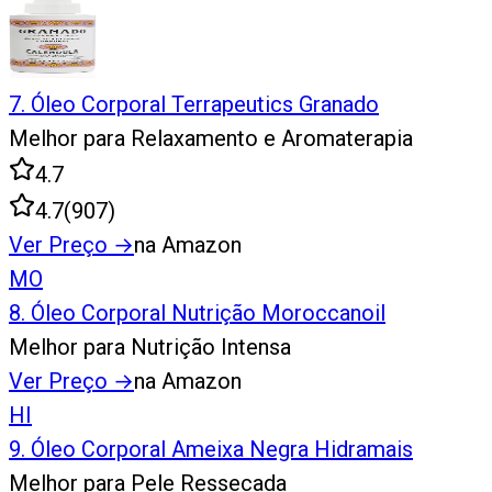
7
.
Óleo Corporal Terrapeutics Granado
Melhor para Relaxamento e Aromaterapia
4.7
4.7
(
907
)
Ver Preço
→
na Amazon
MO
8
.
Óleo Corporal Nutrição Moroccanoil
Melhor para Nutrição Intensa
Ver Preço
→
na Amazon
HI
9
.
Óleo Corporal Ameixa Negra Hidramais
Melhor para Pele Ressecada